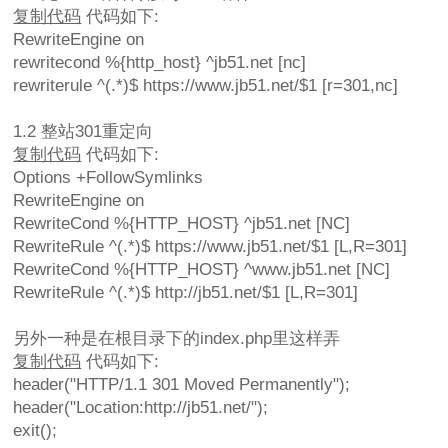
复制代码
代码如下:
RewriteEngine on
rewritecond %{http_host} ^jb51.net [nc]
rewriterule ^(.*)$ https://www.jb51.net/$1 [r=301,nc]
1.2 整站301重定向
复制代码
代码如下:
Options +FollowSymlinks
RewriteEngine on
RewriteCond %{HTTP_HOST} ^jb51.net [NC]
RewriteRule ^(.*)$ https://www.jb51.net/$1 [L,R=301]
RewriteCond %{HTTP_HOST} ^www.jb51.net [NC]
RewriteRule ^(.*)$ http://jb51.net/$1 [L,R=301]
另外一种是在根目录下的index.php里这样弄
复制代码
代码如下:
header("HTTP/1.1 301 Moved Permanently");
header("Location:http://jb51.net/");
exit();