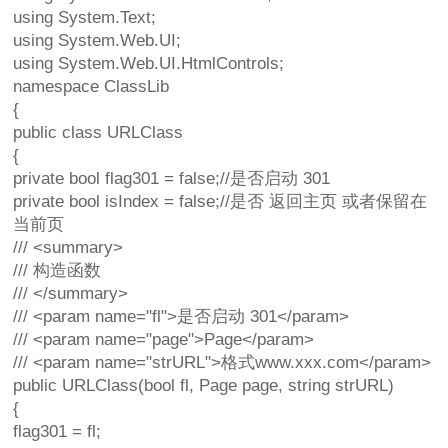
using System.Text;
using System.Web.UI;
using System.Web.UI.HtmlControls;
namespace ClassLib
{
public class URLClass
{
private bool flag301 = false;//是否启动 301
private bool isIndex = false;//是否 返回主页 或者保留在
当前页
/// <summary>
/// 构造函数
/// </summary>
/// <param name="fl">是否启动 301</param>
/// <param name="page">Page</param>
/// <param name="strURL">格式www.xxx.com</param>
public URLClass(bool fl, Page page, string strURL)
{
flag301 = fl;