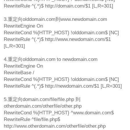
RewriteRule ^(.*)$ http://domain.com/$1 [L,R=301]
3.重定向olddomain.com到www.newdomain.com
RewriteEngine On
RewriteCond %{HTTP_HOST} !olddomain.com$ [NC]
RewriteRule ^(.*)$ http://www.newdomain.com/$1
[L,R=301]
4.重定向olddomain.com to newdomain.com
RewriteEngine On
RewriteBase /
RewriteCond %{HTTP_HOST} !olddomain.com$ [NC]
RewriteRule ^(.*)$ http://newdomain.com/$1 [L,R=301]
5.重定向domain.com/file/file.php 到
otherdomain.com/otherfile/other.php
RewriteCond %{HTTP_HOST} ^www.domain.com$
RewriteRule ^file/file.php$
http://www.otherdomain.com/otherfile/other.php