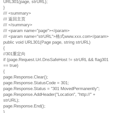
URL301(page, strURL);
}
/// <summary>
/// 返回主页
/// </summary>
/// <param name="page"></param>
/// <param name="strURL">格式www.xxx.com</param>
public void URL301(Page page, string strURL)
{
//301重定向
if (page.Request.Url.DnsSafeHost != strURL && flag301
== true)
{
page.Response.Clear();
page.Response.StatusCode = 301;
page.Response.Status = "301 MovedPermanently";
page.Response.AddHeader("Location", "http://" +
strURL);
page.Response.End();
}