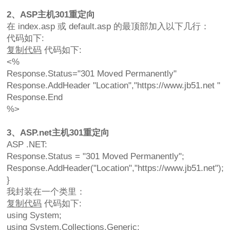
2、ASP主机301重定向
在 index.asp 或 default.asp 的最顶部加入以下几行：
代码如下:
复制代码
代码如下:
<%
Response.Status="301 Moved Permanently"
Response.AddHeader "Location","https://www.jb51.net "
Response.End
%>
3、ASP.net主机301重定向
ASP .NET:
Response.Status = "301 Moved Permanently";
Response.AddHeader("Location","https://www.jb51.net");
}
我封装在一个类里：
复制代码
代码如下:
using System;
using System.Collections.Generic;