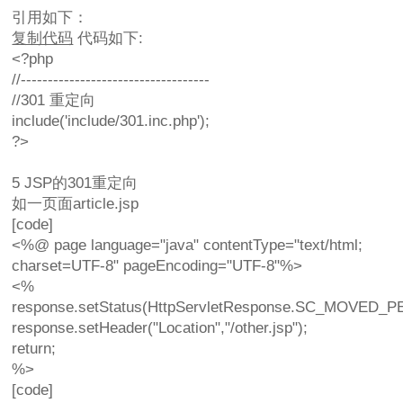
引用如下：
复制代码
代码如下:
<?php
//-----------------------------------
//301 重定向
include('include/301.inc.php');
?>
5 JSP的301重定向
如一页面article.jsp
[code]
<%@ page language="java" contentType="text/html;
charset=UTF-8" pageEncoding="UTF-8"%>
<%
response.setStatus(HttpServletResponse.SC_MOVED_
response.setHeader("Location","/other.jsp");
return;
%>
[code]