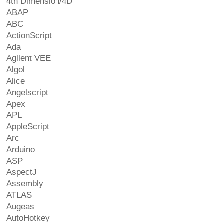
4th Dimension/4D
ABAP
ABC
ActionScript
Ada
Agilent VEE
Algol
Alice
Angelscript
Apex
APL
AppleScript
Arc
Arduino
ASP
AspectJ
Assembly
ATLAS
Augeas
AutoHotkey