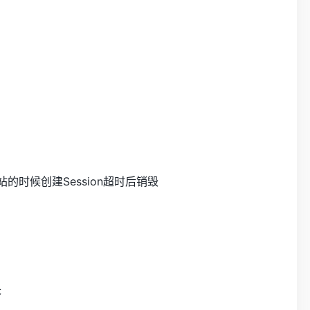
的时候创建Session超时后销毁
失