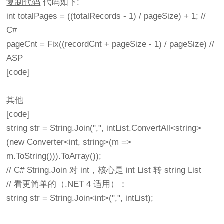
复制代码
代码如下:
int totalPages = ((totalRecords - 1) / pageSize) + 1; //
C#
pageCnt = Fix((recordCnt + pageSize - 1) / pageSize) //
ASP
[code]
其他
[code]
string str = String.Join(",", intList.ConvertAll<string>
(new Converter<int, string>(m =>
m.ToString())).ToArray());
// C# String.Join 对 int，核心是 int List 转 string List
// 看更简单的（.NET 4 适用）：
string str = String.Join<int>(",", intList);