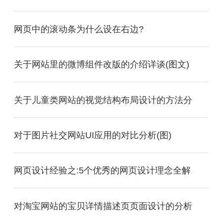
网页中的滚动条为什么设在右边?
关于网站里的微博组件改版的介绍详谈(图文)
关于儿童类网站的视觉结构布局设计的方法分
对于图片社交网站UI应用的对比分析(图)
网页设计经验之:5个优秀的网页设计理念全解
对淘宝网站的宝贝详情描述页页面设计的分析