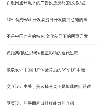
百度网盟环境下的广告投放技巧(图文教程)
10件优秀Web开发者提升开发能力必知的事
不是中国才有的特色:文化差异下的网页开发
负距离(换位思考)-相互影响的迭代过程
谈谈设计中的用户体验背后的8个用户本能
交互设计中关于是选择分页还是加载的问题讲
网页设计的平面构成排版能力的介绍