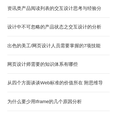
资讯类产品阅读列表的交互设计思考与经验分
设计中不可忽略的产品状态之交互设计的分析
出色的美工/网页设计人员需要掌握的7项技能
网页设计师需要的知识体系有哪些
从四个方面谈谈Web标准的价值所在 附思维导
为什么要少用Iframe的几个原因分析