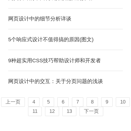
网页设计中的细节分析详谈
5个响应式设计不值得搞的原因(图文)
9种超实用CSS技巧帮助设计师和开发者
网页设计中的交互：关于分页问题的浅谈
上一页
4
5
6
7
8
9
10
11
12
13
下一页